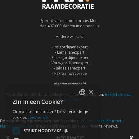
Specialist in raamdecoratie. Meer
dan 407.000 klanten in de benelux
Andere winkels:
- Rolgordijnenexpert
- Lamellenexpert
- Plissegordijnenexpert
- Vouwgordijnenexpert
- Jaloezieenexpert
- Paxraamdecoratie
Klanttevredenheid
×
Meer dan 32.000+ beoordelingen van tevreden klanten.
Bekijk fotos van
klanten thuis
.
Zin in een Cookie?
DUTCH
Keurmerk
Chocola of amandelen? Kies hieronder je
DUTCH
cookies
Lees verder
De waardering van www.paxraamdecoratie.nl bij
Webwinkel Keurmerk
Klantbeoordelingen
is 9.2/10 gebaseerd op 1500+ recente reviews.
STRIKT NOODZAKELIJK
INFORMATIE